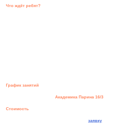
Что ждёт ребят?
ежедневные теоретические и практические тренировки по
сквошу
занятия по общей физической подготовке
растяжка
в перерывах между тренировками общение, прогулки,
настольные игры
комплексный обед и полдник в кафе "Ракетки" (входит
стоимость кэмпа)
в конце смены, 23 августа, планируется командный выезд
ребят на мероприятие. Что это будет, ребята решат
совместно (по желанию, оплачивается отдельно)
График занятий
- ежедневно с 10:00 до 16:00.
Кэмп пройдёт в клубе на
Академика Парина 16/3
.
Стоимость
участия в кэмпе -
15,000
рублей
Чтобы забронировать место - заполняйте
заявку
.