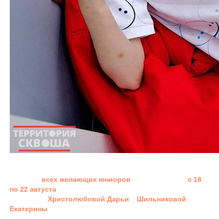
Продолжаем подготовку к спортивному сезону!
Кэмп для
всех желающих юниоров
будет проходить
с 18
по 22 августа
под руководством ведущих тренеров Детской
Академии -
Христолюбовой Дарьи
и
Шильниковой
Екатерины
.