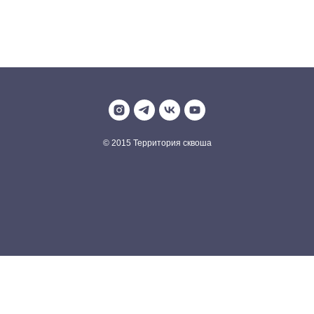
Если остались вопросы, звоните или пишите Лилии - +7 906
800 32 69.
© 2015 Территория сквоша