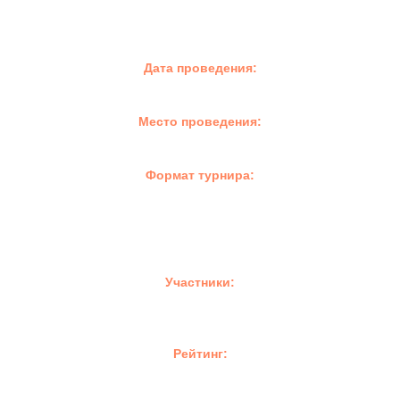
Дата проведения:
15 декабря 2024 г.
Место проведения:
Космонавтов 108Д, ТРЦ VEER Mall
Формат турнира:
Олимпийская система с розыгрышем всех мест или игры в
группах,
затем олимпийская система с розыгрышем всех мест
(в зависимости от количества участников)
Участники:
Турнир для игроков, которые никогда не побеждали в
турнирах новичков
Рейтинг:
Рейтинг Свердловской области