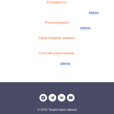
Стоимость:
Турнирный взнос:
2,500 рублей
Необходимо оплатить
до 11 декабря 2024
здесь
Регистрация:
Заявку на участие нужно сделать
здесь
Срок подачи заявок:
Заявку на участие нужно подать
до 11.12.2024
Состав участников:
Актуальный состав участников (обновляется ежедневно)
смотрите
здесь
© 2015 Территория сквоша