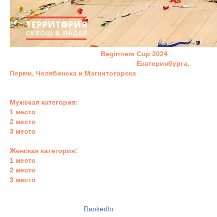
В воскресенье мы отыграли
Beginners Cup 2024
. На наших
кортах собрались почти 50 новичков из
Екатеринбурга,
Перми, Челябинска и Магнитогорска
! Делимся
результатами!
Мужская категория:
1 место
- Немзоров Андрей
2 место
- Иксанов Руслан
3 место
- Ошев Александр
Женская категория:
1 место
- Логинова Елена
2 место
- Забровская Екатерина
3 место
- Дмитриенко Дарья
Поздравляем победителей и призеров! Подробные
результаты смотрите в
RankedIn
.